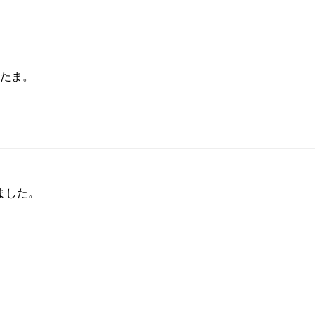
たま。
。
。
ました。