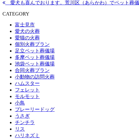
愛犬も喜んでおります。荒川区（あらかわ）でペット葬儀
CATEGORY
富士見市
愛犬の火葬
愛猫の火葬
個別火葬プラン
足立ペット葬儀場
多摩ペット葬儀場
池袋ペット葬儀場
合同火葬プラン
小動物の訪問火葬
ハムスター
フェレット
モルモット
小鳥
プレーリードッグ
うさぎ
チンチラ
リス
ハリネズミ