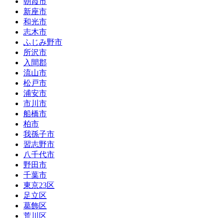
朝霞市
新座市
和光市
志木市
ふじみ野市
所沢市
入間郡
流山市
松戸市
浦安市
市川市
船橋市
柏市
我孫子市
習志野市
八千代市
野田市
千葉市
東京23区
足立区
葛飾区
荒川区