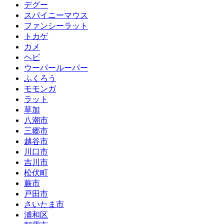
デグー
スパイニーマウス
ファンシーラット
トカゲ
カメ
ヘビ
ウーパールーパー
ふくろう
モモンガ
ラット
草加
八潮市
三郷市
越谷市
川口市
吉川市
松伏町
蕨市
戸田市
さいたま市
浦和区