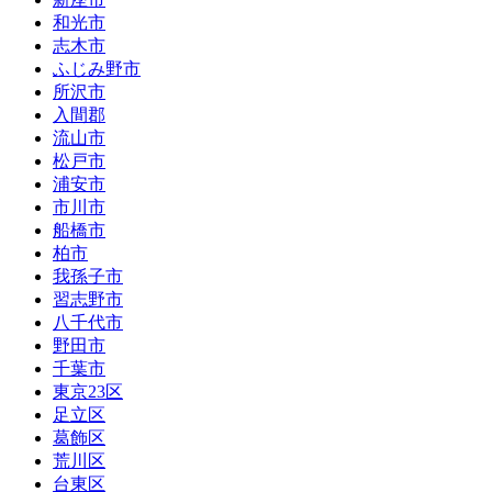
和光市
志木市
ふじみ野市
所沢市
入間郡
流山市
松戸市
浦安市
市川市
船橋市
柏市
我孫子市
習志野市
八千代市
野田市
千葉市
東京23区
足立区
葛飾区
荒川区
台東区