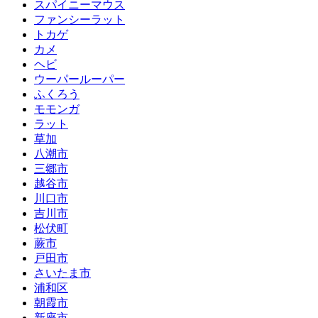
スパイニーマウス
ファンシーラット
トカゲ
カメ
ヘビ
ウーパールーパー
ふくろう
モモンガ
ラット
草加
八潮市
三郷市
越谷市
川口市
吉川市
松伏町
蕨市
戸田市
さいたま市
浦和区
朝霞市
新座市