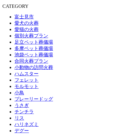
CATEGORY
富士見市
愛犬の火葬
愛猫の火葬
個別火葬プラン
足立ペット葬儀場
多摩ペット葬儀場
池袋ペット葬儀場
合同火葬プラン
小動物の訪問火葬
ハムスター
フェレット
モルモット
小鳥
プレーリードッグ
うさぎ
チンチラ
リス
ハリネズミ
デグー