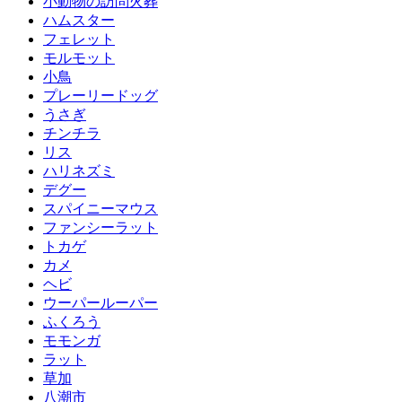
小動物の訪問火葬
ハムスター
フェレット
モルモット
小鳥
プレーリードッグ
うさぎ
チンチラ
リス
ハリネズミ
デグー
スパイニーマウス
ファンシーラット
トカゲ
カメ
ヘビ
ウーパールーパー
ふくろう
モモンガ
ラット
草加
八潮市