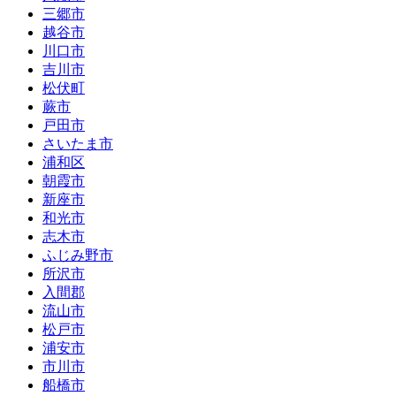
三郷市
越谷市
川口市
吉川市
松伏町
蕨市
戸田市
さいたま市
浦和区
朝霞市
新座市
和光市
志木市
ふじみ野市
所沢市
入間郡
流山市
松戸市
浦安市
市川市
船橋市