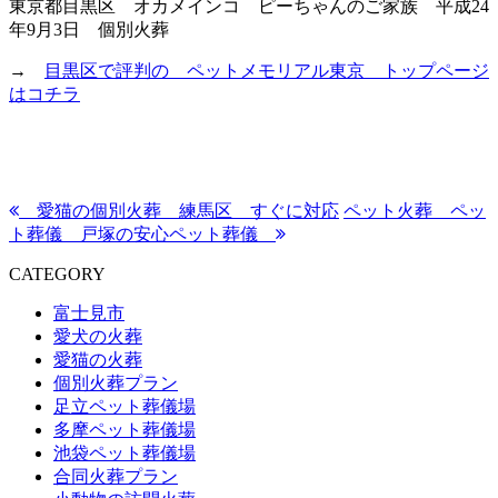
東京都目黒区 オカメインコ ピーちゃんのご家族 平成24
年9月3日 個別火葬
→
目黒区で評判の ペットメモリアル東京 トップページ
はコチラ
愛猫の個別火葬 練馬区 すぐに対応
ペット火葬 ペッ
ト葬儀 戸塚の安心ペット葬儀
CATEGORY
富士見市
愛犬の火葬
愛猫の火葬
個別火葬プラン
足立ペット葬儀場
多摩ペット葬儀場
池袋ペット葬儀場
合同火葬プラン