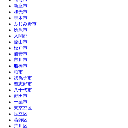
新座市
和光市
志木市
ふじみ野市
所沢市
入間郡
流山市
松戸市
浦安市
市川市
船橋市
柏市
我孫子市
習志野市
八千代市
野田市
千葉市
東京23区
足立区
葛飾区
荒川区