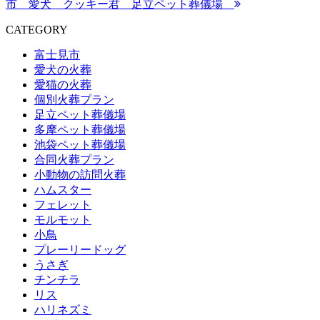
市 愛犬 クッキー君 足立ペット葬儀場
CATEGORY
富士見市
愛犬の火葬
愛猫の火葬
個別火葬プラン
足立ペット葬儀場
多摩ペット葬儀場
池袋ペット葬儀場
合同火葬プラン
小動物の訪問火葬
ハムスター
フェレット
モルモット
小鳥
プレーリードッグ
うさぎ
チンチラ
リス
ハリネズミ