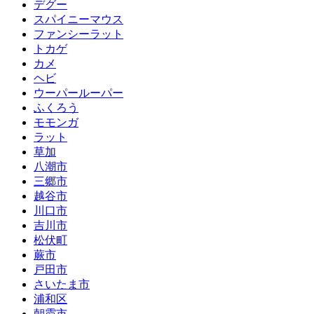
デグー
スパイニーマウス
ファンシーラット
トカゲ
カメ
ヘビ
ウーパールーパー
ふくろう
モモンガ
ラット
草加
八潮市
三郷市
越谷市
川口市
吉川市
松伏町
蕨市
戸田市
さいたま市
浦和区
朝霞市