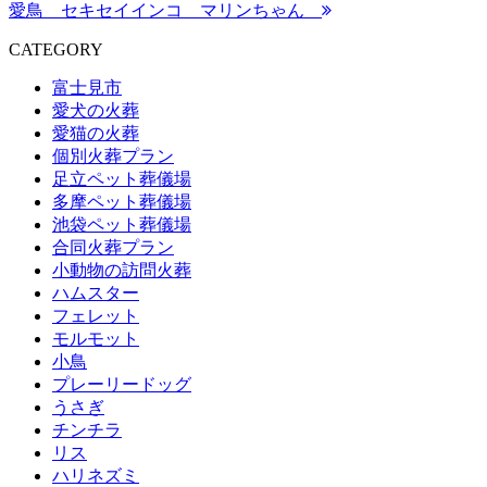
愛鳥 セキセイインコ マリンちゃん
CATEGORY
富士見市
愛犬の火葬
愛猫の火葬
個別火葬プラン
足立ペット葬儀場
多摩ペット葬儀場
池袋ペット葬儀場
合同火葬プラン
小動物の訪問火葬
ハムスター
フェレット
モルモット
小鳥
プレーリードッグ
うさぎ
チンチラ
リス
ハリネズミ