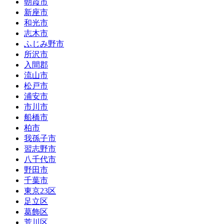
朝霞市
新座市
和光市
志木市
ふじみ野市
所沢市
入間郡
流山市
松戸市
浦安市
市川市
船橋市
柏市
我孫子市
習志野市
八千代市
野田市
千葉市
東京23区
足立区
葛飾区
荒川区