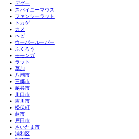
デグー
スパイニーマウス
ファンシーラット
トカゲ
カメ
ヘビ
ウーパールーパー
ふくろう
モモンガ
ラット
草加
八潮市
三郷市
越谷市
川口市
吉川市
松伏町
蕨市
戸田市
さいたま市
浦和区