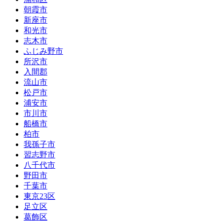
朝霞市
新座市
和光市
志木市
ふじみ野市
所沢市
入間郡
流山市
松戸市
浦安市
市川市
船橋市
柏市
我孫子市
習志野市
八千代市
野田市
千葉市
東京23区
足立区
葛飾区