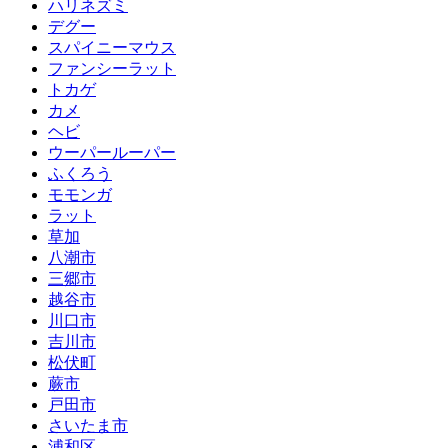
ハリネズミ
デグー
スパイニーマウス
ファンシーラット
トカゲ
カメ
ヘビ
ウーパールーパー
ふくろう
モモンガ
ラット
草加
八潮市
三郷市
越谷市
川口市
吉川市
松伏町
蕨市
戸田市
さいたま市
浦和区