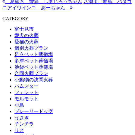
葛飾区 愛猫 しまじろうちゃん
八潮市 愛鳥 パタゴ
ニアイワインコ あーちゃん
CATEGORY
富士見市
愛犬の火葬
愛猫の火葬
個別火葬プラン
足立ペット葬儀場
多摩ペット葬儀場
池袋ペット葬儀場
合同火葬プラン
小動物の訪問火葬
ハムスター
フェレット
モルモット
小鳥
プレーリードッグ
うさぎ
チンチラ
リス