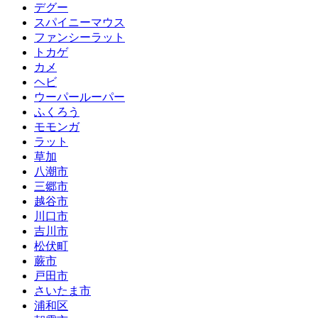
デグー
スパイニーマウス
ファンシーラット
トカゲ
カメ
ヘビ
ウーパールーパー
ふくろう
モモンガ
ラット
草加
八潮市
三郷市
越谷市
川口市
吉川市
松伏町
蕨市
戸田市
さいたま市
浦和区