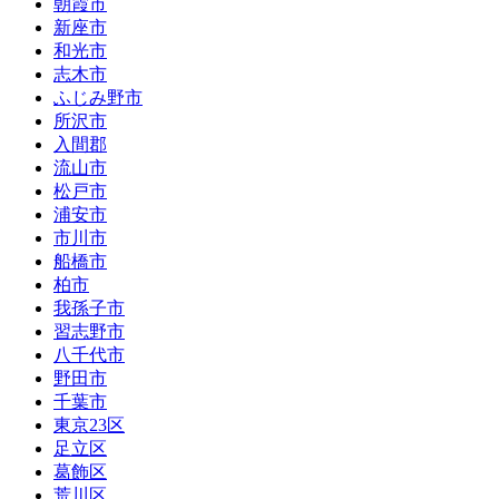
朝霞市
新座市
和光市
志木市
ふじみ野市
所沢市
入間郡
流山市
松戸市
浦安市
市川市
船橋市
柏市
我孫子市
習志野市
八千代市
野田市
千葉市
東京23区
足立区
葛飾区
荒川区