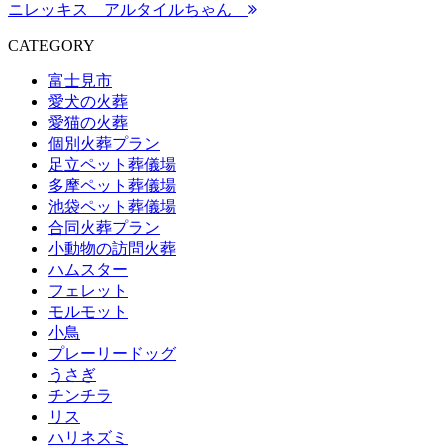
ニレッキス アルタイルちゃん
CATEGORY
富士見市
愛犬の火葬
愛猫の火葬
個別火葬プラン
足立ペット葬儀場
多摩ペット葬儀場
池袋ペット葬儀場
合同火葬プラン
小動物の訪問火葬
ハムスター
フェレット
モルモット
小鳥
プレーリードッグ
うさぎ
チンチラ
リス
ハリネズミ