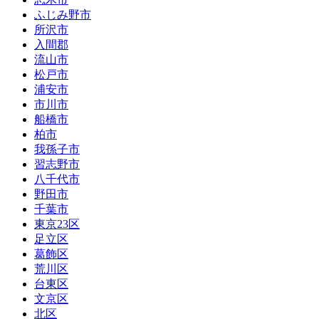
ふじみ野市
所沢市
入間郡
流山市
松戸市
浦安市
市川市
船橋市
柏市
我孫子市
習志野市
八千代市
野田市
千葉市
東京23区
足立区
葛飾区
荒川区
台東区
文京区
北区