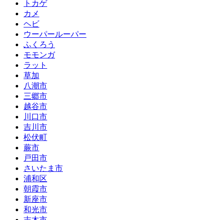
トカゲ
カメ
ヘビ
ウーパールーパー
ふくろう
モモンガ
ラット
草加
八潮市
三郷市
越谷市
川口市
吉川市
松伏町
蕨市
戸田市
さいたま市
浦和区
朝霞市
新座市
和光市
志木市