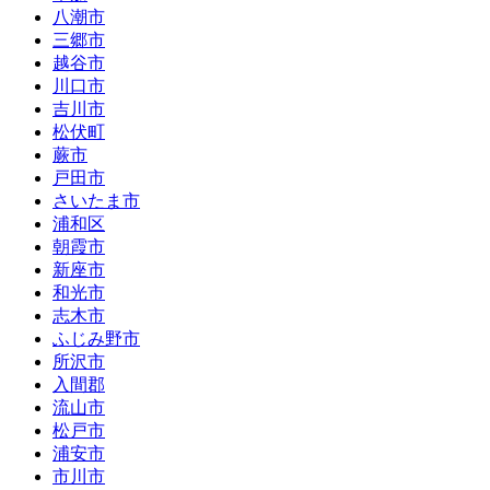
八潮市
三郷市
越谷市
川口市
吉川市
松伏町
蕨市
戸田市
さいたま市
浦和区
朝霞市
新座市
和光市
志木市
ふじみ野市
所沢市
入間郡
流山市
松戸市
浦安市
市川市