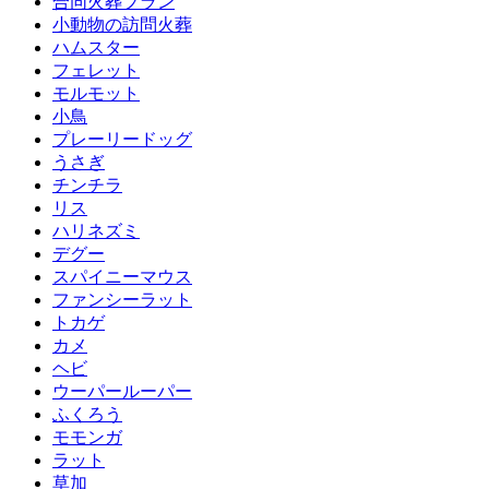
合同火葬プラン
小動物の訪問火葬
ハムスター
フェレット
モルモット
小鳥
プレーリードッグ
うさぎ
チンチラ
リス
ハリネズミ
デグー
スパイニーマウス
ファンシーラット
トカゲ
カメ
ヘビ
ウーパールーパー
ふくろう
モモンガ
ラット
草加