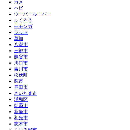
カメ
ヘビ
ウーパールーパー
ふくろう
モモンガ
ラット
草加
八潮市
三郷市
越谷市
川口市
吉川市
松伏町
蕨市
戸田市
さいたま市
浦和区
朝霞市
新座市
和光市
志木市
ふじみ野市