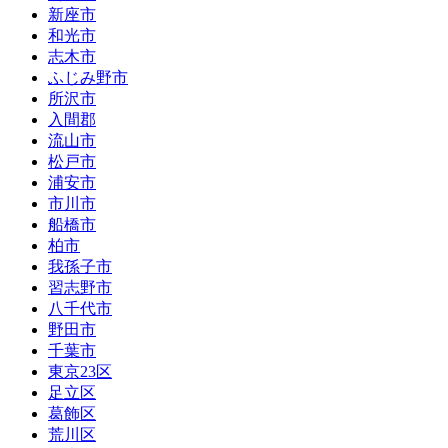
新座市
和光市
志木市
ふじみ野市
所沢市
入間郡
流山市
松戸市
浦安市
市川市
船橋市
柏市
我孫子市
習志野市
八千代市
野田市
千葉市
東京23区
足立区
葛飾区
荒川区