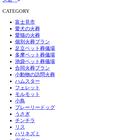
CATEGORY
富士見市
愛犬の火葬
愛猫の火葬
個別火葬プラン
足立ペット葬儀場
多摩ペット葬儀場
池袋ペット葬儀場
合同火葬プラン
小動物の訪問火葬
ハムスター
フェレット
モルモット
小鳥
プレーリードッグ
うさぎ
チンチラ
リス
ハリネズミ