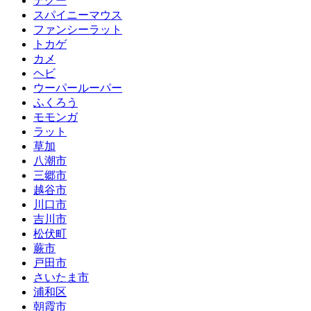
デグー
スパイニーマウス
ファンシーラット
トカゲ
カメ
ヘビ
ウーパールーパー
ふくろう
モモンガ
ラット
草加
八潮市
三郷市
越谷市
川口市
吉川市
松伏町
蕨市
戸田市
さいたま市
浦和区
朝霞市