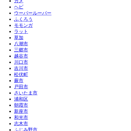
カメ
ヘビ
ウーパールーパー
ふくろう
モモンガ
ラット
草加
八潮市
三郷市
越谷市
川口市
吉川市
松伏町
蕨市
戸田市
さいたま市
浦和区
朝霞市
新座市
和光市
志木市
ふじみ野市