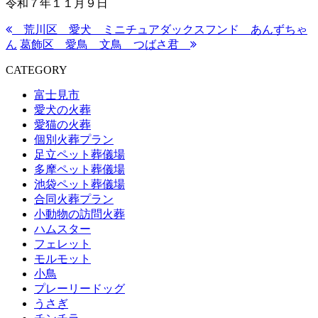
令和７年１１月９日
荒川区 愛犬 ミニチュアダックスフンド あんずちゃ
ん
葛飾区 愛鳥 文鳥 つばさ君
CATEGORY
富士見市
愛犬の火葬
愛猫の火葬
個別火葬プラン
足立ペット葬儀場
多摩ペット葬儀場
池袋ペット葬儀場
合同火葬プラン
小動物の訪問火葬
ハムスター
フェレット
モルモット
小鳥
プレーリードッグ
うさぎ