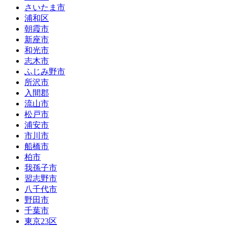
さいたま市
浦和区
朝霞市
新座市
和光市
志木市
ふじみ野市
所沢市
入間郡
流山市
松戸市
浦安市
市川市
船橋市
柏市
我孫子市
習志野市
八千代市
野田市
千葉市
東京23区