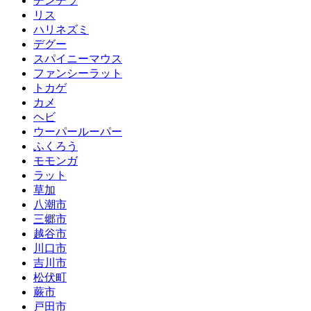
チンチラ
リス
ハリネズミ
デグー
スパイニーマウス
ファンシーラット
トカゲ
カメ
ヘビ
ウーパールーパー
ふくろう
モモンガ
ラット
草加
八潮市
三郷市
越谷市
川口市
吉川市
松伏町
蕨市
戸田市