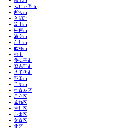
志木市
ふじみ野市
所沢市
入間郡
流山市
松戸市
浦安市
市川市
船橋市
柏市
我孫子市
習志野市
八千代市
野田市
千葉市
東京23区
足立区
葛飾区
荒川区
台東区
文京区
北区