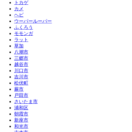
トカゲ
カメ
ヘビ
ウーパールーパー
ふくろう
モモンガ
ラット
草加
八潮市
三郷市
越谷市
川口市
吉川市
松伏町
蕨市
戸田市
さいたま市
浦和区
朝霞市
新座市
和光市