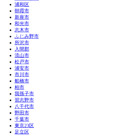
浦和区
朝霞市
新座市
和光市
志木市
ふじみ野市
所沢市
入間郡
流山市
松戸市
浦安市
市川市
船橋市
柏市
我孫子市
習志野市
八千代市
野田市
千葉市
東京23区
足立区