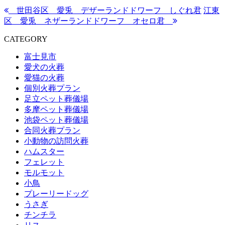
世田谷区 愛兎 デザーランドドワーフ しぐれ君
江東
区 愛兎 ネザーランドドワーフ オセロ君
CATEGORY
富士見市
愛犬の火葬
愛猫の火葬
個別火葬プラン
足立ペット葬儀場
多摩ペット葬儀場
池袋ペット葬儀場
合同火葬プラン
小動物の訪問火葬
ハムスター
フェレット
モルモット
小鳥
プレーリードッグ
うさぎ
チンチラ