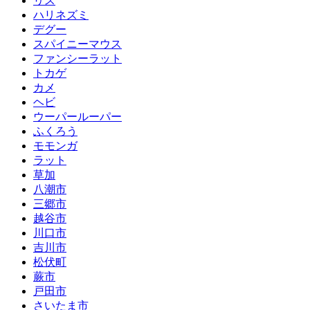
リス
ハリネズミ
デグー
スパイニーマウス
ファンシーラット
トカゲ
カメ
ヘビ
ウーパールーパー
ふくろう
モモンガ
ラット
草加
八潮市
三郷市
越谷市
川口市
吉川市
松伏町
蕨市
戸田市
さいたま市