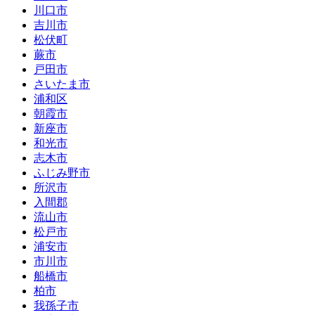
川口市
吉川市
松伏町
蕨市
戸田市
さいたま市
浦和区
朝霞市
新座市
和光市
志木市
ふじみ野市
所沢市
入間郡
流山市
松戸市
浦安市
市川市
船橋市
柏市
我孫子市