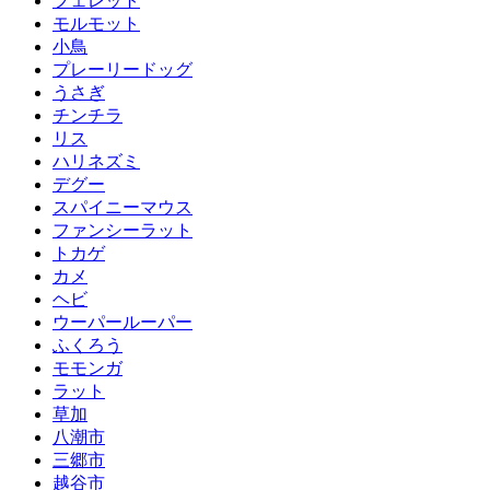
フェレット
モルモット
小鳥
プレーリードッグ
うさぎ
チンチラ
リス
ハリネズミ
デグー
スパイニーマウス
ファンシーラット
トカゲ
カメ
ヘビ
ウーパールーパー
ふくろう
モモンガ
ラット
草加
八潮市
三郷市
越谷市