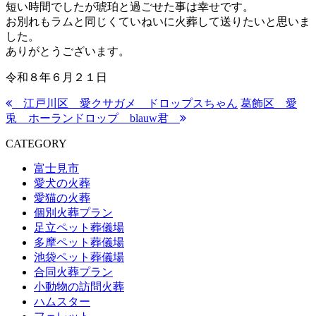
短い時間でしたが琥珀と過ごせた事は幸せです。
お別れもラムと同じくていねいに火葬して送りたいと思いま
した。
ありがとうございます。
令和８年６月２１日
江戸川区 愛クサガメ ドロップスちゃん
葛飾区 愛
兎 ホーランドロップ blauw君
CATEGORY
富士見市
愛犬の火葬
愛猫の火葬
個別火葬プラン
足立ペット葬儀場
多摩ペット葬儀場
池袋ペット葬儀場
合同火葬プラン
小動物の訪問火葬
ハムスター