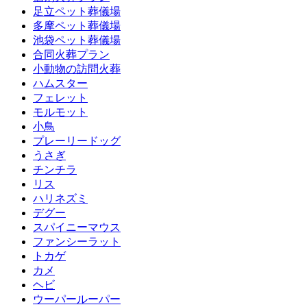
足立ペット葬儀場
多摩ペット葬儀場
池袋ペット葬儀場
合同火葬プラン
小動物の訪問火葬
ハムスター
フェレット
モルモット
小鳥
プレーリードッグ
うさぎ
チンチラ
リス
ハリネズミ
デグー
スパイニーマウス
ファンシーラット
トカゲ
カメ
ヘビ
ウーパールーパー