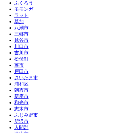
ふくろう
モモンガ
ラット
草加
八潮市
三郷市
越谷市
川口市
吉川市
松伏町
蕨市
戸田市
さいたま市
浦和区
朝霞市
新座市
和光市
志木市
ふじみ野市
所沢市
入間郡