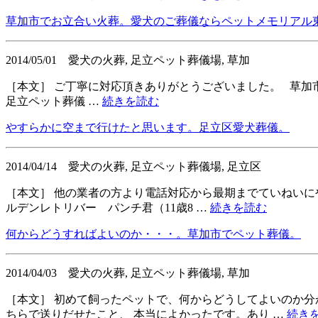
草加市でお立合い火葬。愛犬のご葬儀ならペットメモリアル
2014/05/01
愛犬の火葬, 足立ペット葬儀場, 草加
［本文］ ご丁寧に対応頂きありがとうございました。 草加市
足立ペット葬儀 …
続きを読む
やすらかに空まで行けたと思います。足立区愛犬葬儀。
2014/04/14
愛犬の火葬, 足立ペット葬儀場, 足立区
［本文］ 他の業者の方より電話対応から最期までていねいに
ルデンレトリバー パンチ君（11歳8 …
続きを読む
何からどうすればよいのか・・・。草加市でペット葬儀。
2014/04/03
愛犬の火葬, 足立ペット葬儀場, 草加
［本文］ 初めて飼ったペットで、何からどうしてよいのか分
ちらで送りだせたこと、 本当によかったです。あり …
続き