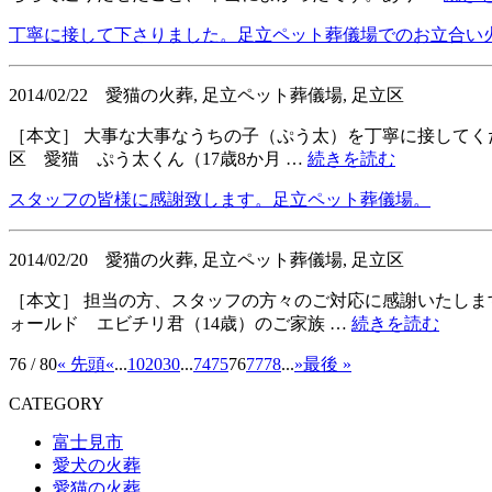
丁寧に接して下さりました。足立ペット葬儀場でのお立合い
2014/02/22
愛猫の火葬, 足立ペット葬儀場, 足立区
［本文］ 大事な大事なうちの子（ぷう太）を丁寧に接してく
区 愛猫 ぷう太くん（17歳8か月 …
続きを読む
スタッフの皆様に感謝致します。足立ペット葬儀場。
2014/02/20
愛猫の火葬, 足立ペット葬儀場, 足立区
［本文］ 担当の方、スタッフの方々のご対応に感謝いたしま
ォールド エビチリ君（14歳）のご家族 …
続きを読む
76 / 80
« 先頭
«
...
10
20
30
...
74
75
76
77
78
...
»
最後 »
CATEGORY
富士見市
愛犬の火葬
愛猫の火葬