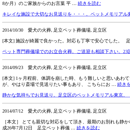
8か月）のご家族からのお言葉 平 …
続きを読む
キレイな施設で大切なお見送りを・・・。ペットメモリアル
2014/10/30
愛犬の火葬, 足立ペット葬儀場, 足立区
[本文] 施設が綺麗で良かった。対応も丁寧で安心でした。 
ペット専門葬儀場でのお立合火葬。ご送迎も相談下さい。23
2014/09/23
愛犬の火葬, 足立ペット葬儀場, 足立区
[本文] 1ヶ月程前、体調を崩した時、もう難しいと思いあ
が、やはり斎場で見送りたい事もあり、 こちらにお …
続き
静かな気持ちでお見送り。足立区のペットメモリアル東京。
2014/07/12
愛犬の火葬, 足立ペット葬儀場, 足立区
［本文］ とても親切な対応をして頂き、最期のお別れも静か
成26年7月12日 足立ペット葬儀 …
続きを読む