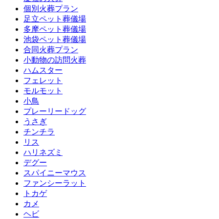
個別火葬プラン
足立ペット葬儀場
多摩ペット葬儀場
池袋ペット葬儀場
合同火葬プラン
小動物の訪問火葬
ハムスター
フェレット
モルモット
小鳥
プレーリードッグ
うさぎ
チンチラ
リス
ハリネズミ
デグー
スパイニーマウス
ファンシーラット
トカゲ
カメ
ヘビ