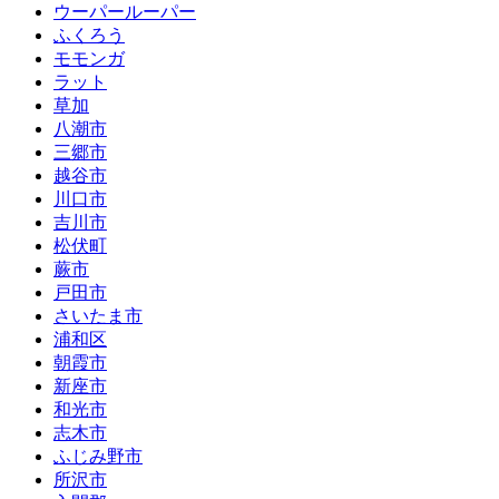
ウーパールーパー
ふくろう
モモンガ
ラット
草加
八潮市
三郷市
越谷市
川口市
吉川市
松伏町
蕨市
戸田市
さいたま市
浦和区
朝霞市
新座市
和光市
志木市
ふじみ野市
所沢市